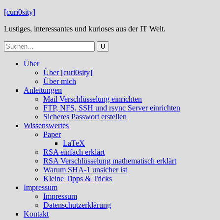
[curi0sity]
Lustiges, interessantes und kurioses aus der IT Welt.
Über
Über [curi0sity]
Über mich
Anleitungen
Mail Verschlüsselung einrichten
FTP, NFS, SSH und rsync Server einrichten
Sicheres Passwort erstellen
Wissenswertes
Paper
LaTeX
RSA einfach erklärt
RSA Verschlüsselung mathematisch erklärt
Warum SHA-1 unsicher ist
Kleine Tipps & Tricks
Impressum
Impressum
Datenschutzerklärung
Kontakt